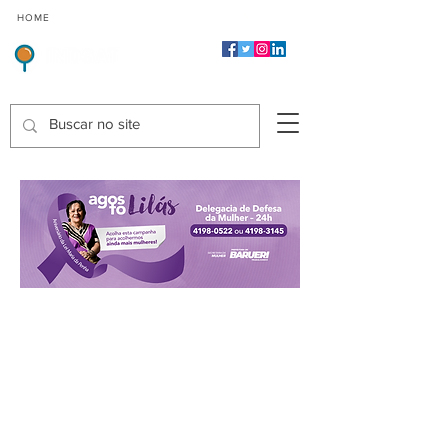
CMP
CPP
CGP
HOME
CIDADES
Indicadores de Satisfação dos Serviços Públicos