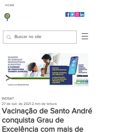
CMP
CPP
CGP
HOME
CIDADES
Indicadores de Satisfação dos Serviços Públicos
INDSAT
27 de out. de 2021
2 min de leitura
Vacinação de Santo André
conquista Grau de
Excelência com mais de