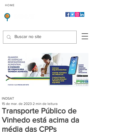
CMP
CPP
CGP
HOME
CIDADES
Indicadores de Satisfação dos Serviços Públicos
INDSAT
15 de mar. de 2023
2 min de leitura
Transporte Público de
Vinhedo está acima da
média das CPPs