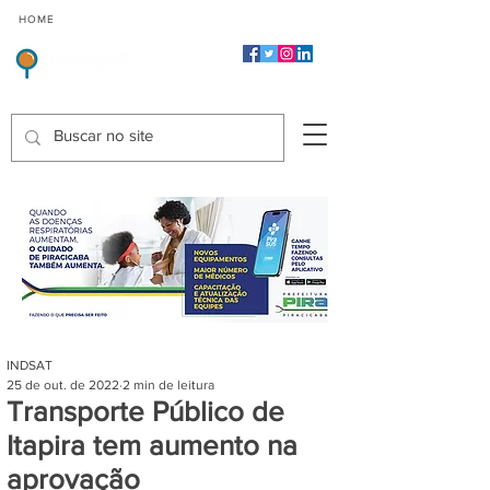
CMP
CPP
CGP
HOME
CIDADES
Indicadores de Satisfação dos Serviços Públicos
INDSAT
25 de out. de 2022
2 min de leitura
Transporte Público de
Itapira tem aumento na
aprovação