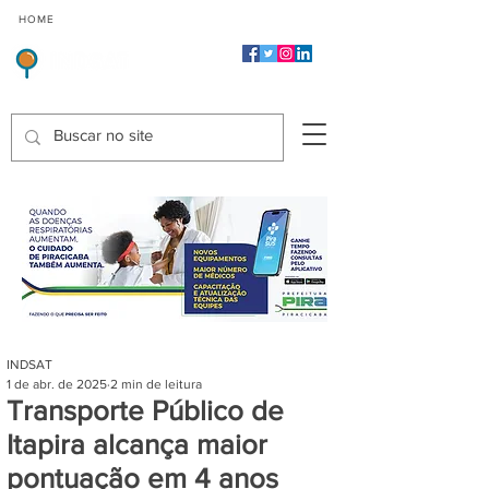
CMP
CPP
CGP
HOME
CIDADES
Indicadores de Satisfação dos Serviços Públicos
INDSAT
1 de abr. de 2025
2 min de leitura
Transporte Público de
Itapira alcança maior
pontuação em 4 anos