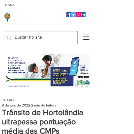
CMP
CPP
CGP
HOME
CIDADES
Indicadores de Satisfação dos Serviços Públicos
INDSAT
8 de jun. de 2022
2 min de leitura
Trânsito de Hortolândia
ultrapassa pontuação
média das CMPs