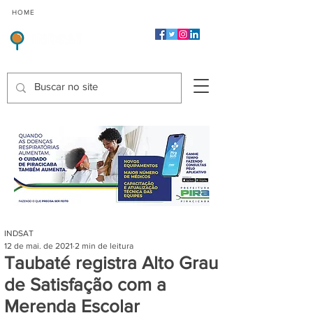
CMP
CPP
CGP
HOME
CIDADES
Indicadores de Satisfação dos Serviços Públicos
INDSAT
12 de mai. de 2021
2 min de leitura
Taubaté registra Alto Grau
de Satisfação com a
Merenda Escolar