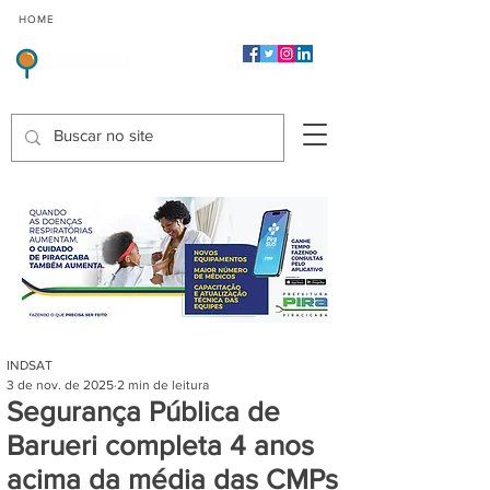
CMP
CPP
CGP
HOME
CIDADES
Indicadores de Satisfação dos Serviços Públicos
INDSAT
3 de nov. de 2025
2 min de leitura
Segurança Pública de
Barueri completa 4 anos
acima da média das CMPs