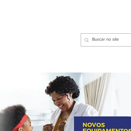
CIDADES
CPP
isfação dos Serviços Públicos
OMOS
METODOLOGIA
CIDADES
PRO