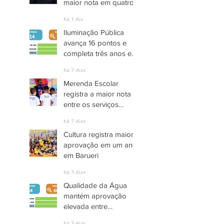
maior nota em quatro
anos nas pesquisas
há 1 dia
INDSAT
Iluminação Pública
avança 16 pontos e
completa três anos em
Alto Grau de
há 2 dias
Satisfação em
Merenda Escolar
Itaquaquecetuba
registra a maior nota
entre os serviços
públicos de Arujá
há 2 dias
Cultura registra maior
aprovação em um ano
em Barueri
há 3 dias
Qualidade da Água
mantém aprovação
elevada entre
moradores de Socorro