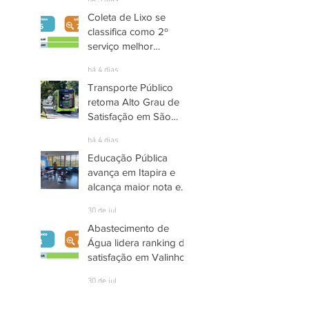
há 3 dias
Coleta de Lixo se
classifica como 2º
serviço melhor
avaliado em Santana
há 4 dias
de Parnaíba
Transporte Público
retoma Alto Grau de
Satisfação em São
José dos Campos
há 4 dias
Educação Pública
avança em Itapira e
alcança maior nota em
quase três anos
30 de jul.
Abastecimento de
Água lidera ranking de
satisfação em Valinhos
30 de jul.