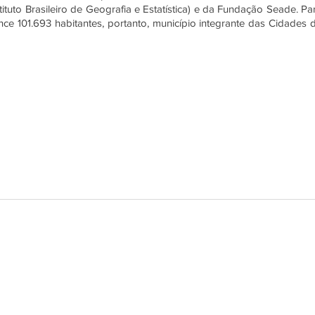
ituto Brasileiro de Geografia e Estatística) e da Fundação Seade. Par
ce 101.693 habitantes, portanto, município integrante das Cidades d
© 2017 "Indsa
o dos Serviços Públicos