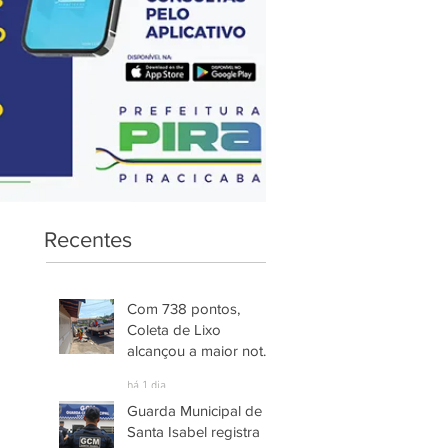
Recentes
Com 738 pontos,
Coleta de Lixo
alcançou a maior nota
entre os serviços
há 1 dia
avaliados em
Guarda Municipal de
Piracicaba
Santa Isabel registra