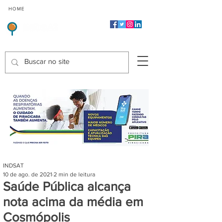
CMP
CPP
CGP
HOME
CIDADES
Indicadores de Satisfação dos Serviços Públicos
INDSAT
10 de ago. de 2021
2 min de leitura
Saúde Pública alcança
nota acima da média em
Cosmópolis