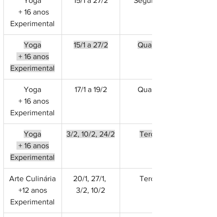
Yoga
15/1 a 27/2
Segunda
 + 16 anos
Experimental
Yoga
15/1 a 27/2
Quarta
 + 16 anos
Experimental
Yoga
17/1 a 19/2
Quarta
 + 16 anos
Experimental
Yoga
3/2, 10/2, 24/2
Terça
 + 16 anos
Experimental
Arte Culinária
20/1, 27/1, 
Terça
+12 anos
3/2, 10/2
Experimental