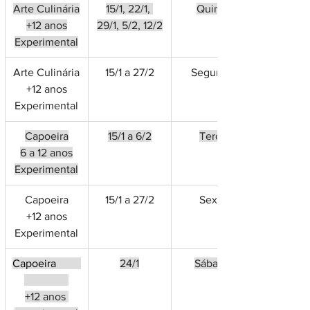
Arte Culinária
15/1, 22/1, 
Quinta
+12 anos
29/1, 5/2, 12/2
Experimental
Arte Culinária
15/1 a 27/2
Segunda
+12 anos
Experimental
Capoeira
15/1 a 6/2
Terça
6 a 12 anos
Experimental
Capoeira
15/1 a 27/2
Sexta
+12 anos
Experimental
Capoeira         
24/1
Sábado
+12 anos 