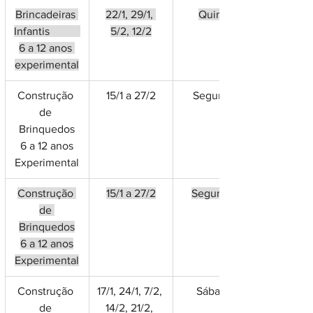
Brincadeiras 
22/1, 29/1, 
Quinta
Infantis           
5/2, 12/2
6 a 12 anos 
experimental
Construção 
15/1 a 27/2
Segunda
de 
Brinquedos
6 a 12 anos
Experimental
Construção 
15/1 a 27/2
Segunda 
de 
Brinquedos
6 a 12 anos
Experimental
Construção 
17/1, 24/1, 7/2, 
Sábado
de 
14/2, 21/2, 