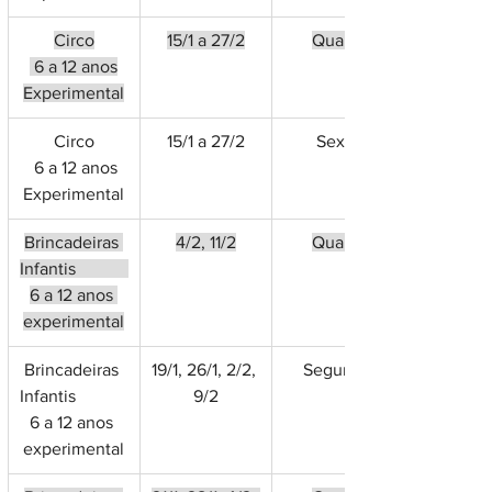
Circo
15/1 a 27/2
Quarta
 6 a 12 anos
Experimental
Circo
15/1 a 27/2
Sexta
 6 a 12 anos
Experimental
Brincadeiras 
4/2, 11/2
Quarta
Infantis            
6 a 12 anos 
experimental
Brincadeiras 
19/1, 26/1, 2/2, 
Segunda
Infantis            
9/2
6 a 12 anos 
experimental