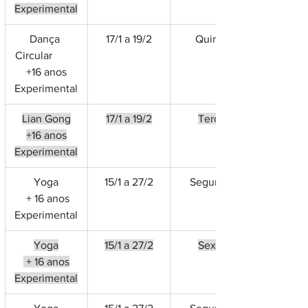
Experimental
Dança 
17/1 a 19/2
Quinta
Circular         
 +16 anos 
Experimental
Lian Gong
17/1 a 19/2
Terça
+16 anos
Experimental
Yoga
15/1 a 27/2
Segunda
 + 16 anos
Experimental
Yoga
15/1 a 27/2
Sexta
 + 16 anos
Experimental