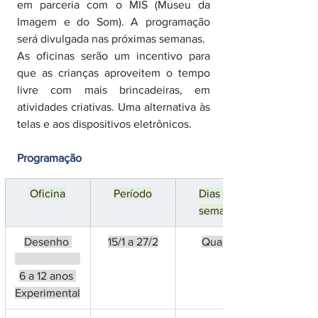
em parceria com o MIS (Museu da 
Imagem e do Som). A programação 
será divulgada nas próximas semanas.
As oficinas serão um incentivo para 
que as crianças aproveitem o tempo 
livre com mais brincadeiras, em 
atividades criativas. Uma alternativa às 
telas e aos dispositivos eletrônicos.
Programação
Oficina
Período
Dias da 
semana
Desenho 
15/1 a 27/2
Quarta
6 a 12 anos 
Experimental