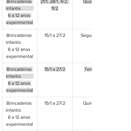
Brincadeiras 
21/1, 28/1, 4/2, 
Quarta
Infantis           
11/2
6 a 12 anos 
experimental
Brincadeiras 
15/1 a 27/2
Segunda
Infantis           
6 a 12 anos 
experimental
Brincadeiras 
15/1 a 27/2
Terça
Infantis           
6 a 12 anos 
experimental
Brincadeiras 
15/1 a 27/2
Quinta
Infantis           
6 a 12 anos 
experimental