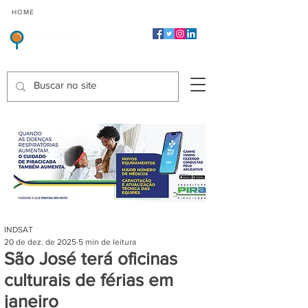
CMP
CPP
CGP
HOME
CIDADES
Indicadores de Satisfação dos Serviços Públicos
INDSAT
20 de dez. de 2025
5 min de leitura
São José terá oficinas
culturais de férias em
janeiro