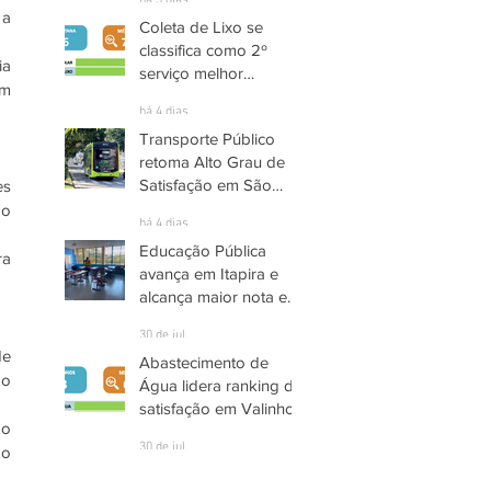
há 3 dias
a 
Coleta de Lixo se
classifica como 2º
a 
serviço melhor
m 
avaliado em Santana
há 4 dias
de Parnaíba
Transporte Público
retoma Alto Grau de
Satisfação em São
s 
José dos Campos
o 
há 4 dias
Educação Pública
a 
avança em Itapira e
alcança maior nota em
quase três anos
30 de jul.
e 
Abastecimento de
o 
Água lidera ranking de
satisfação em Valinhos
o 
30 de jul.
o 