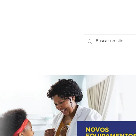
CIDADES
CPP
isfação dos Serviços Públicos
OMOS
METODOLOGIA
CIDADES
PRO