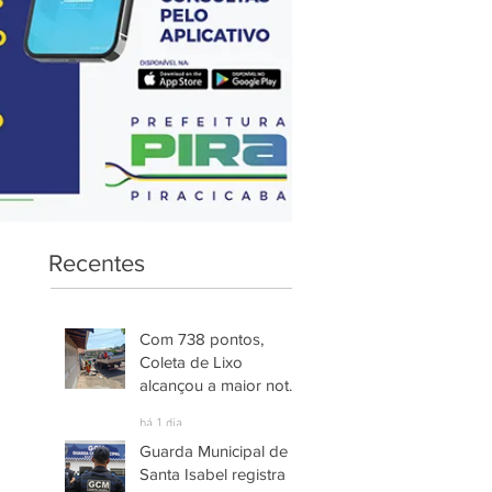
Recentes
Com 738 pontos,
Coleta de Lixo
alcançou a maior nota
entre os serviços
há 1 dia
avaliados em
Guarda Municipal de
Piracicaba
Santa Isabel registra