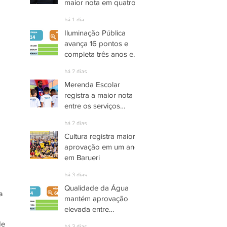
maior nota em quatro
anos nas pesquisas
há 1 dia
INDSAT
Iluminação Pública
avança 16 pontos e
completa três anos em
Alto Grau de
há 2 dias
Satisfação em
Merenda Escolar
Itaquaquecetuba
registra a maior nota
entre os serviços
públicos de Arujá
há 2 dias
Cultura registra maior
aprovação em um ano
em Barueri
há 3 dias
Qualidade da Água
a 
mantém aprovação
elevada entre
moradores de Socorro
e 