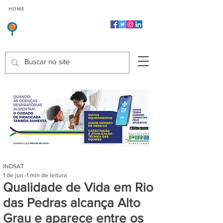
CMP
CPP
CGP
HOME
CIDADES
Indicadores de Satisfação dos Serviços Públicos
INDSAT
1 de jun.
1 min de leitura
Qualidade de Vida em Rio
das Pedras alcança Alto
Grau e aparece entre os