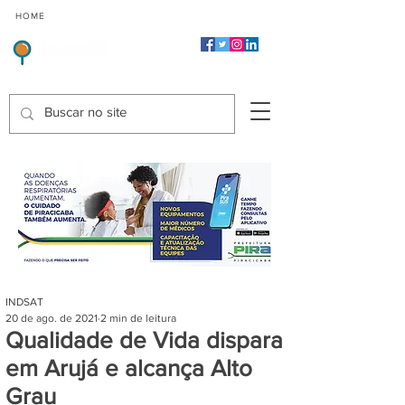
CMP
CPP
CGP
HOME
CIDADES
Indicadores de Satisfação dos Serviços Públicos
INDSAT
20 de ago. de 2021
2 min de leitura
Qualidade de Vida dispara
em Arujá e alcança Alto
Grau