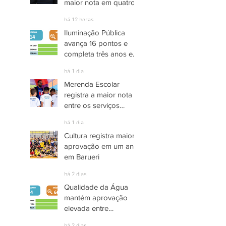
maior nota em quatro
anos nas pesquisas
há 12 horas
INDSAT
Iluminação Pública
avança 16 pontos e
completa três anos em
Alto Grau de
há 1 dia
Satisfação em
Merenda Escolar
Itaquaquecetuba
registra a maior nota
entre os serviços
públicos de Arujá
há 1 dia
Cultura registra maior
aprovação em um ano
em Barueri
há 2 dias
Qualidade da Água
mantém aprovação
elevada entre
moradores de Socorro