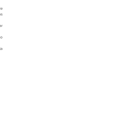
e 
s 
r 
o 
a 