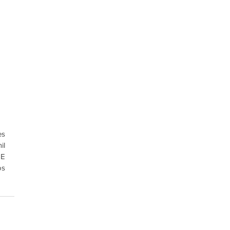
s 
l 
E 
s 