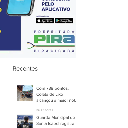
Recentes
Com 738 pontos,
Coleta de Lixo
alcançou a maior nota
entre os serviços
há 12 horas
avaliados em
Guarda Municipal de
Piracicaba
Santa Isabel registra