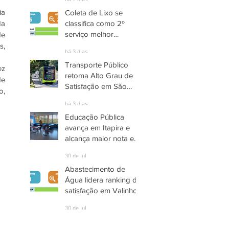
há 2 dias
a 
Coleta de Lixo se
a 
classifica como 2º
serviço melhor
e 
avaliado em Santana
, 
há 3 dias
de Parnaíba
Transporte Público
z 
retoma Alto Grau de
e 
Satisfação em São
, 
José dos Campos
há 3 dias
Educação Pública
avança em Itapira e
alcança maior nota em
quase três anos
30 de jul.
Abastecimento de
Água lidera ranking de
satisfação em Valinhos
30 de jul.