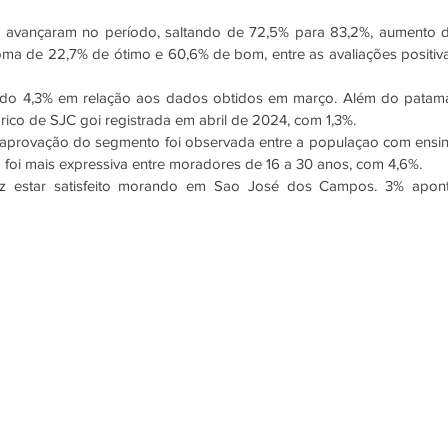
avançaram no período, saltando de 72,5% para 83,2%, aumento d
soma de 22,7% de ótimo e 60,6% de bom, entre as avaliações positiva
indo 4,3% em relação aos dados obtidos em março. Além do patama
orico de SJC goi registrada em abril de 2024, com 1,3%. 
aprovação do segmento foi observada entre a populaçao com ensin
 foi mais expressiva entre moradores de 16 a 30 anos, com 4,6%. 
iz estar satisfeito morando em Sao José dos Campos. 3% apont