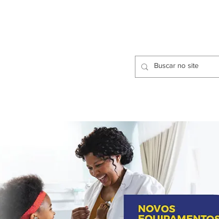
CIDADES
CPP
isfação dos Serviços Públicos
OMOS
METODOLOGIA
CIDADES
PRO