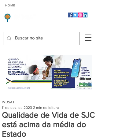
CMP
CPP
CGP
HOME
CIDADES
Indicadores de Satisfação dos Serviços Públicos
INDSAT
11 de dez. de 2023
2 min de leitura
Qualidade de Vida de SJC
está acima da média do
Estado