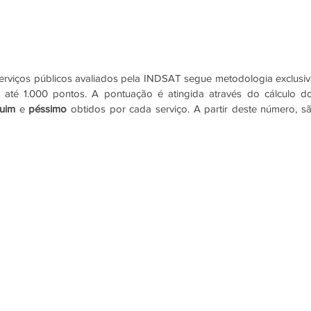
serviços públicos avaliados pela INDSAT segue metodologia exclusiva
té 1.000 pontos. A pontuação é atingida através do cálculo do
ruim 
e 
péssimo 
obtidos por cada serviço. A partir deste número, sã