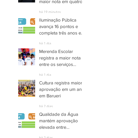
maior nota em quatro
anos nas pesquisas
há 19 minutos
INDSAT
Iluminação Pública
avança 16 pontos e
completa três anos em
Alto Grau de
há 1 dia
Satisfação em
Merenda Escolar
Itaquaquecetuba
registra a maior nota
entre os serviços
públicos de Arujá
há 1 dia
Cultura registra maior
aprovação em um ano
em Barueri
há 2 dias
Qualidade da Água
mantém aprovação
elevada entre
moradores de Socorro