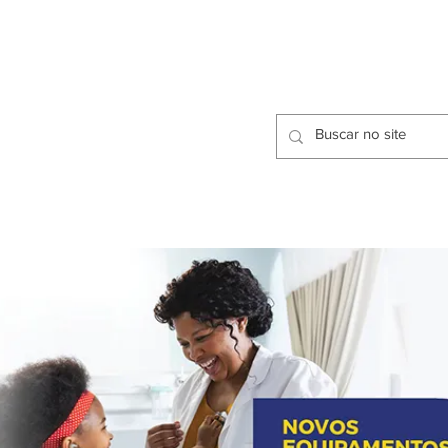
CIDADES
CPP
isfação dos Serviços Públicos
OMOS
METODOLOGIA
CIDADES
PRO