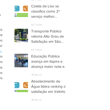
há 2 dias
Coleta de Lixo se
classifica como 2º
o 
serviço melhor
avaliado em Santana
há 3 dias
de Parnaíba
o 
Transporte Público
e 
retoma Alto Grau de
s 
Satisfação em São
r 
José dos Campos
há 3 dias
a-
Educação Pública
m 
avança em Itapira e
m 
alcança maior nota em
s 
quase três anos
s 
30 de jul.
m 
Abastecimento de
Água lidera ranking de
satisfação em Valinhos
30 de jul.