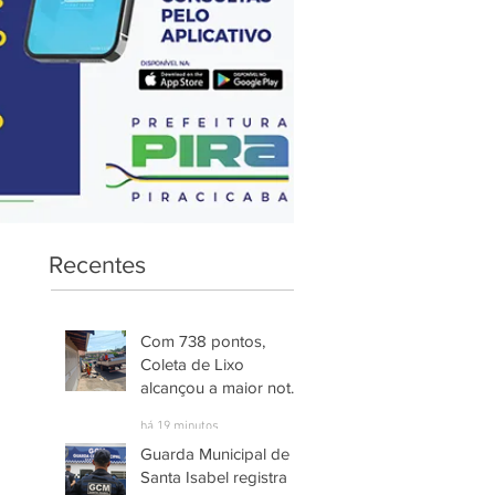
Recentes
Com 738 pontos,
Coleta de Lixo
alcançou a maior nota
entre os serviços
há 19 minutos
avaliados em
Guarda Municipal de
Piracicaba
Santa Isabel registra