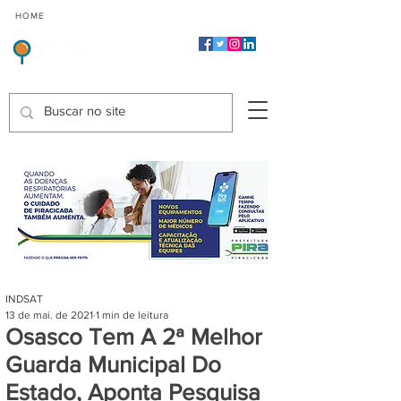
CMP
CPP
CGP
HOME
CIDADES
Indicadores de Satisfação dos Serviços Públicos
INDSAT
13 de mai. de 2021
1 min de leitura
Osasco Tem A 2ª Melhor
Guarda Municipal Do
Estado, Aponta Pesquisa