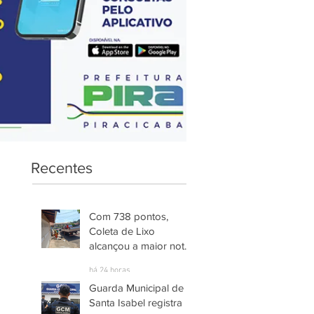
Recentes
Com 738 pontos,
Coleta de Lixo
alcançou a maior nota
entre os serviços
há 24 horas
avaliados em
Guarda Municipal de
Piracicaba
Santa Isabel registra