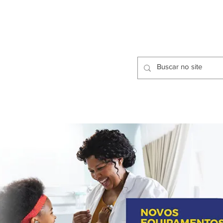
CIDADES
CPP
isfação dos Serviços Públicos
OMOS
METODOLOGIA
CIDADES
PRO