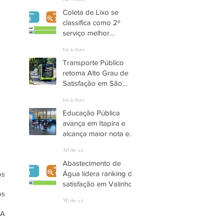
há 3 dias
Coleta de Lixo se
classifica como 2º
serviço melhor
avaliado em Santana
há 4 dias
de Parnaíba
Transporte Público
retoma Alto Grau de
Satisfação em São
José dos Campos
há 4 dias
Educação Pública
avança em Itapira e
alcança maior nota em
quase três anos
30 de jul.
Abastecimento de
Água lidera ranking de
s 
satisfação em Valinhos
s 
30 de jul.
A 