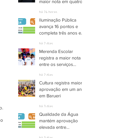
maior nota em quatro
anos nas pesquisas
há 24 horas
INDSAT
Iluminação Pública
avança 16 pontos e
completa três anos em
Alto Grau de
há 2 dias
Satisfação em
Merenda Escolar
Itaquaquecetuba
registra a maior nota
entre os serviços
públicos de Arujá
há 2 dias
Cultura registra maior
aprovação em um ano
em Barueri
há 3 dias
. 
Qualidade da Água
o 
mantém aprovação
elevada entre
moradores de Socorro