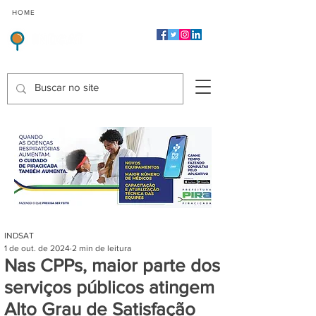
CMP
CPP
CGP
HOME
CIDADES
Indicadores de Satisfação dos Serviços Públicos
INDSAT
1 de out. de 2024
2 min de leitura
Nas CPPs, maior parte dos
serviços públicos atingem
Alto Grau de Satisfação