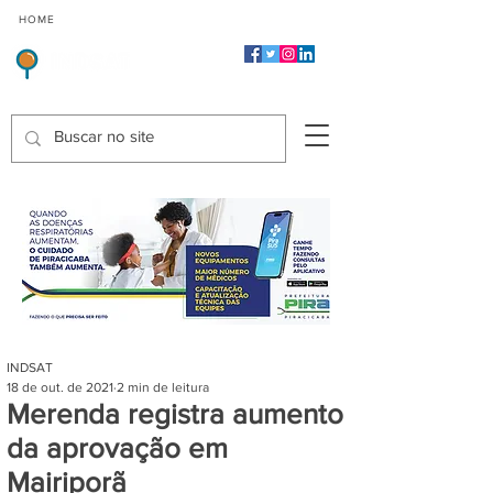
CMP
CPP
CGP
HOME
CIDADES
Indicadores de Satisfação dos Serviços Públicos
INDSAT
18 de out. de 2021
2 min de leitura
Merenda registra aumento
da aprovação em
Mairiporã