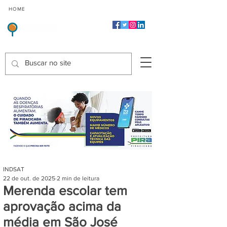
CMP
CPP
CGP
HOME
CIDADES
Indicadores de Satisfação dos Serviços Públicos
INDSAT
22 de out. de 2025
2 min de leitura
Merenda escolar tem
aprovação acima da
média em São José