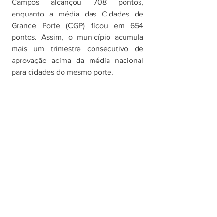
Campos alcançou 708 pontos, 
enquanto a média das Cidades de 
Grande Porte (CGP) ficou em 654 
pontos. Assim, o município acumula 
mais um trimestre consecutivo de 
aprovação acima da média nacional 
para cidades do mesmo porte.
Metodologia
O índice de satisfação atribuído aos 
serviços públicos avaliados pela Indsat 
segue metodologia exclusiva, 
resultando em um único número de 
até 1.000 pontos. A pontuação é 
atingida através do cálculo dos 
percentuais de ótimo, bom, regular, 
ruim e péssimo obtidos por cada 
serviço.
A pesquisa ouviu 600 moradores com 