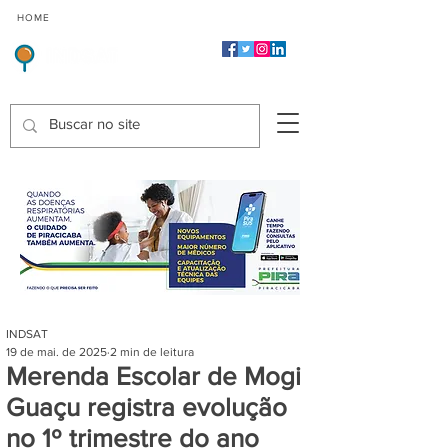
CMP
CPP
CGP
HOME
CIDADES
Indicadores de Satisfação dos Serviços Públicos
INDSAT
19 de mai. de 2025
2 min de leitura
Merenda Escolar de Mogi
Guaçu registra evolução
no 1º trimestre do ano