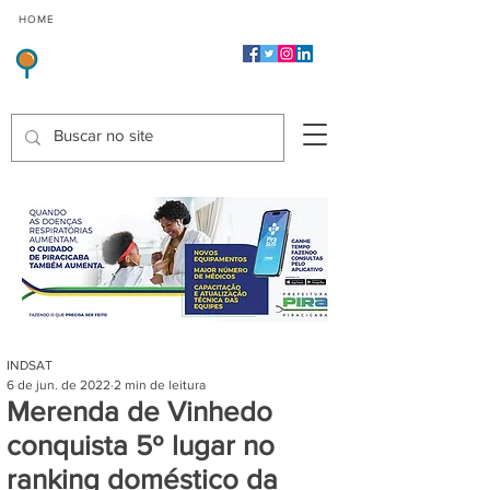
CMP
CPP
CGP
HOME
CIDADES
Indicadores de Satisfação dos Serviços Públicos
INDSAT
6 de jun. de 2022
2 min de leitura
Merenda de Vinhedo
conquista 5º lugar no
ranking doméstico da