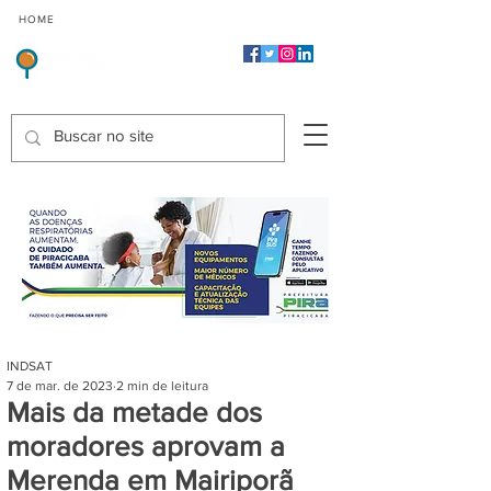
CMP
CPP
CGP
HOME
CIDADES
Indicadores de Satisfação dos Serviços Públicos
INDSAT
7 de mar. de 2023
2 min de leitura
Mais da metade dos
moradores aprovam a
Merenda em Mairiporã