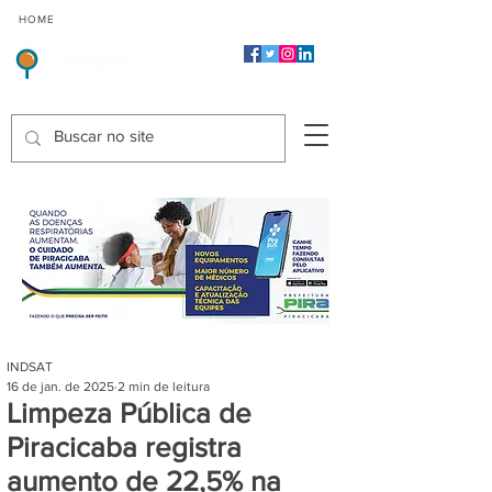
CMP
CPP
CGP
HOME
CIDADES
Indicadores de Satisfação dos Serviços Públicos
INDSAT
16 de jan. de 2025
2 min de leitura
Limpeza Pública de
Piracicaba registra
aumento de 22,5% na