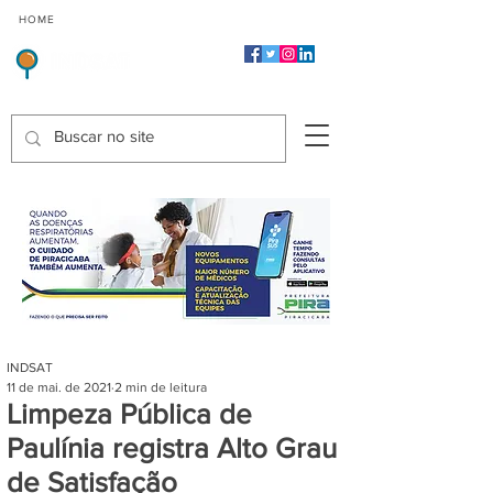
CMP
CPP
CGP
HOME
CIDADES
Indicadores de Satisfação dos Serviços Públicos
INDSAT
11 de mai. de 2021
2 min de leitura
Limpeza Pública de
Paulínia registra Alto Grau
de Satisfação