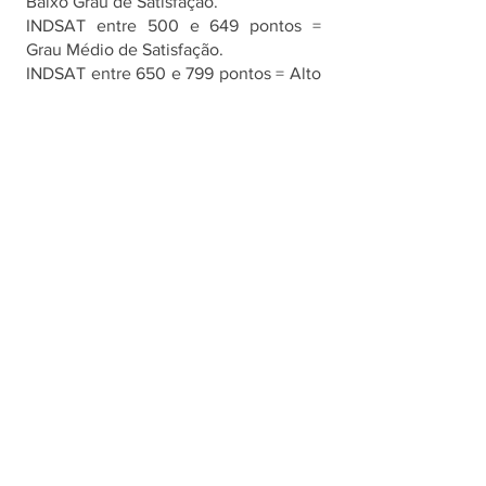
Baixo Grau de Satisfação.
INDSAT entre 500 e 649 pontos = 
Grau Médio de Satisfação.
INDSAT entre 650 e 799 pontos = Alto 
Grau de Satisfação.
INDSAT a partir de 800 pontos = Grau 
de Excelência.
O instituto avalia, ao todo, 16 serviços 
públicos em Paulínia. Desde o primeiro 
trimestre deste ano, as cidades 
avaliadas pela INDSAT foram divididas 
em agrupamentos populacionais. São 
3 agrupamentos: Cidades de Pequeno 
Porte (CPP) com até 100 mil 
habitantes; Cidades de Médio Porto 
(CMP) entre 100 mil e 400 mil 
habitantes; Cidades de Grande Porte 
(CGP) com mais de 400 mil habitantes. 
Para classificação do número de 
habitantes de um município, a INDSAT 