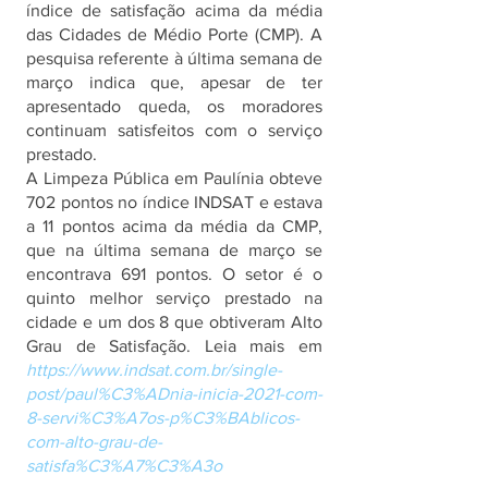
índice de satisfação acima da média 
das Cidades de Médio Porte (CMP). A 
pesquisa referente à última semana de 
março indica que, apesar de ter 
apresentado queda, os moradores 
continuam satisfeitos com o serviço 
prestado.
A Limpeza Pública em Paulínia obteve 
702 pontos no índice INDSAT e estava 
a 11 pontos acima da média da CMP, 
que na última semana de março se 
encontrava 691 pontos. O setor é o 
quinto melhor serviço prestado na 
cidade e um dos 8 que obtiveram Alto 
Grau de Satisfação. Leia mais em 
https://www.indsat.com.br/single-
post/paul%C3%ADnia-inicia-2021-com-
8-servi%C3%A7os-p%C3%BAblicos-
com-alto-grau-de-
satisfa%C3%A7%C3%A3o