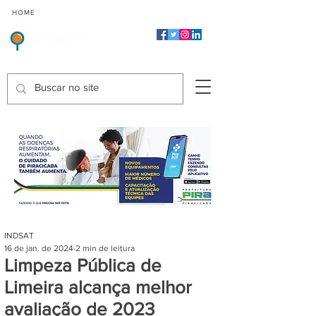
CMP
CPP
CGP
HOME
CIDADES
Indicadores de Satisfação dos Serviços Públicos
INDSAT
16 de jan. de 2024
2 min de leitura
Limpeza Pública de
Limeira alcança melhor
avaliação de 2023