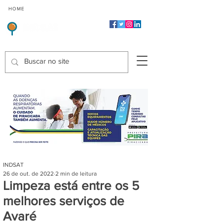
CMP
CPP
CGP
HOME
CIDADES
Indicadores de Satisfação dos Serviços Públicos
INDSAT
26 de out. de 2022
2 min de leitura
Limpeza está entre os 5
melhores serviços de
Avaré