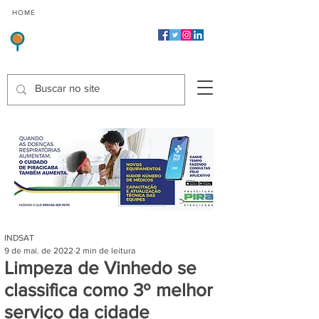
CMP
CPP
CGP
HOME
CIDADES
Indicadores de Satisfação dos Serviços Públicos
INDSAT
9 de mai. de 2022
2 min de leitura
Limpeza de Vinhedo se
classifica como 3º melhor
serviço da cidade