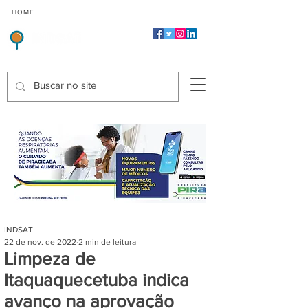
CMP
CPP
CGP
HOME
CIDADES
Indicadores de Satisfação dos Serviços Públicos
INDSAT
22 de nov. de 2022
2 min de leitura
Limpeza de
Itaquaquecetuba indica
avanço na aprovação