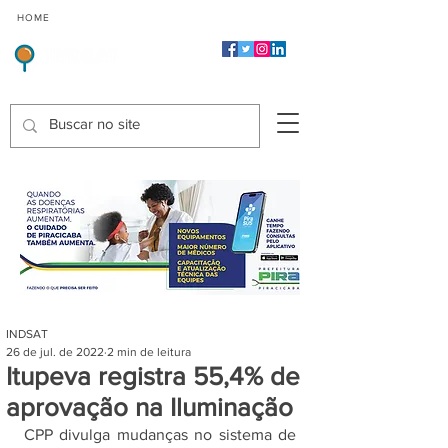
CMP
CPP
CGP
HOME
CIDADES
Indicadores de Satisfação dos Serviços Públicos
INDSAT
26 de jul. de 2022
2 min de leitura
Itupeva registra 55,4% de
aprovação na Iluminação
CPP divulga mudanças no sistema de 