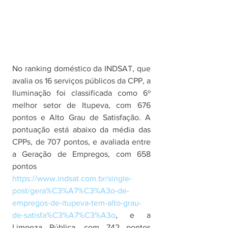
No ranking doméstico da INDSAT, que 
avalia os 16 serviços públicos da CPP, a 
Iluminação foi classificada como 6º 
melhor setor de Itupeva, com 676 
pontos e Alto Grau de Satisfação. A 
pontuação está abaixo da média das 
CPPs, de 707 pontos, e avaliada entre 
a Geração de Empregos, com 658 
pontos 
https://www.indsat.com.br/single-
post/gera%C3%A7%C3%A3o-de-
empregos-de-itupeva-tem-alto-grau-
de-satisfa%C3%A7%C3%A3o
, e a 
Limpeza Pública, com 742 pontos 