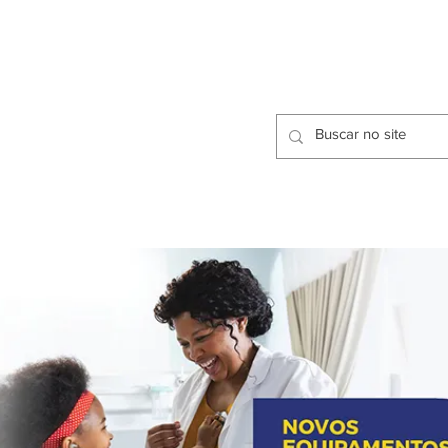
CIDADES
CPP
isfação dos Serviços Públicos
OMOS
METODOLOGIA
CIDADES
PRO