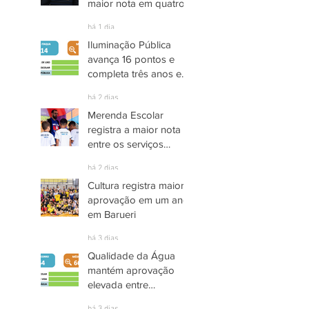
maior nota em quatro
anos nas pesquisas
há 1 dia
INDSAT
Iluminação Pública
avança 16 pontos e
completa três anos em
Alto Grau de
há 2 dias
Satisfação em
Merenda Escolar
Itaquaquecetuba
registra a maior nota
entre os serviços
públicos de Arujá
há 2 dias
Cultura registra maior
aprovação em um ano
em Barueri
há 3 dias
Qualidade da Água
mantém aprovação
elevada entre
moradores de Socorro