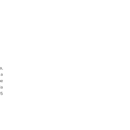
, 
a 
e 
a 
5 