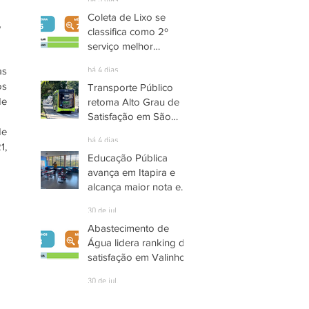
há 3 dias
Coleta de Lixo se
 
classifica como 2º
serviço melhor
avaliado em Santana
s 
há 4 dias
de Parnaíba
s 
Transporte Público
e 
retoma Alto Grau de
Satisfação em São
José dos Campos
e 
há 4 dias
, 
Educação Pública
avança em Itapira e
alcança maior nota em
quase três anos
30 de jul.
Abastecimento de
Água lidera ranking de
satisfação em Valinhos
30 de jul.