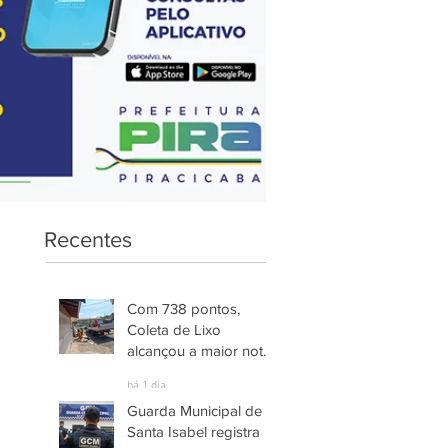
Recentes
Com 738 pontos,
Coleta de Lixo
alcançou a maior nota
entre os serviços
há 1 dia
avaliados em
Guarda Municipal de
Piracicaba
Santa Isabel registra