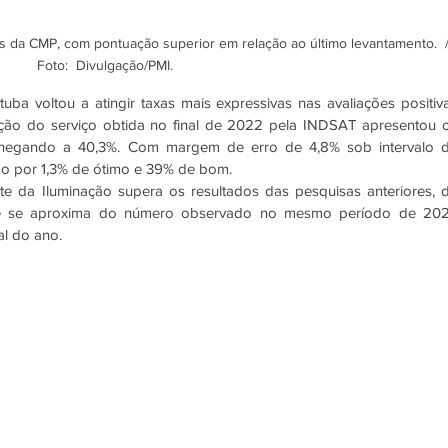
s da CMP, com pontuação superior em relação ao último levantamento.  /
Foto:  Divulgação/PMI.
uba voltou a atingir taxas mais expressivas nas avaliações positiva
ão do serviço obtida no final de 2022 pela INDSAT apresentou o
chegando a 40,3%. Com margem de erro de 4,8% sob intervalo d
o por 1,3% de ótimo e 39% de bom.
 da Iluminação supera os resultados das pesquisas anteriores, d
e se aproxima do número observado no mesmo período de 2021
al do ano. 