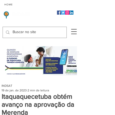
CMP
CPP
CGP
HOME
CIDADES
Indicadores de Satisfação dos Serviços Públicos
INDSAT
19 de jan. de 2023
2 min de leitura
Itaquaquecetuba obtém
avanço na aprovação da
Merenda