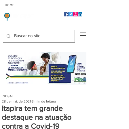
CMP
CPP
CGP
HOME
CIDADES
Indicadores de Satisfação dos Serviços Públicos
INDSAT
28 de mai. de 2021
3 min de leitura
Itapira tem grande
destaque na atuação
contra a Covid-19