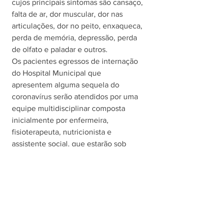
cujos principais sintomas são cansaço, 
falta de ar, dor muscular, dor nas 
articulações, dor no peito, enxaqueca, 
perda de memória, depressão, perda 
de olfato e paladar e outros. 
Os pacientes egressos de internação 
do Hospital Municipal que 
apresentem alguma sequela do 
coronavírus serão atendidos por uma 
equipe multidisciplinar composta 
inicialmente por enfermeira, 
fisioterapeuta, nutricionista e 
assistente social, que estarão sob 
coordenação de uma médica 
pneumologista. 
A INDSAT
A INDSAT mede a satisfação de 16 
serviços públicos e a atuação dos 