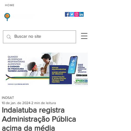
CMP
CPP
CGP
HOME
CIDADES
Indicadores de Satisfação dos Serviços Públicos
INDSAT
10 de jan. de 2024
2 min de leitura
Indaiatuba registra
Administração Pública
acima da média