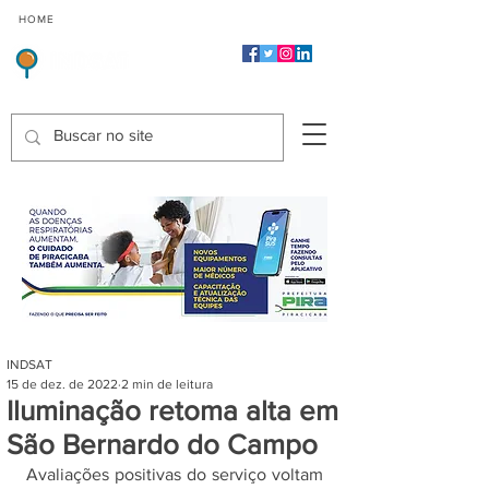
CMP
CPP
CGP
HOME
CIDADES
Indicadores de Satisfação dos Serviços Públicos
INDSAT
15 de dez. de 2022
2 min de leitura
Iluminação retoma alta em
São Bernardo do Campo
Avaliações positivas do serviço voltam 