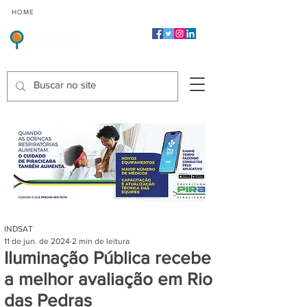
CMP
CPP
CGP
HOME
CIDADES
Indicadores de Satisfação dos Serviços Públicos
INDSAT
11 de jun. de 2024
2 min de leitura
Iluminação Pública recebe
a melhor avaliação em Rio
das Pedras