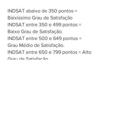
INDSAT abaixo de 350 pontos = 
Baixíssimo Grau de Satisfação
INDSAT entre 350 e 499 pontos = 
Baixo Grau de Satisfação.
INDSAT entre 500 e 649 pontos = 
Grau Médio de Satisfação.
INDSAT entre 650 e 799 pontos = Alto 
Grau de Satisfação.
INDSAT a partir de 800 pontos = Grau 
de Excelência.
Desde o primeiro trimestre deste ano, 
as cidades avaliadas pela INDSAT 
foram divididas em agrupamentos 
populacionais. São 3 agrupamentos:
- Cidades de Pequeno Porte (CPP) 
com até 100 mil habitantes