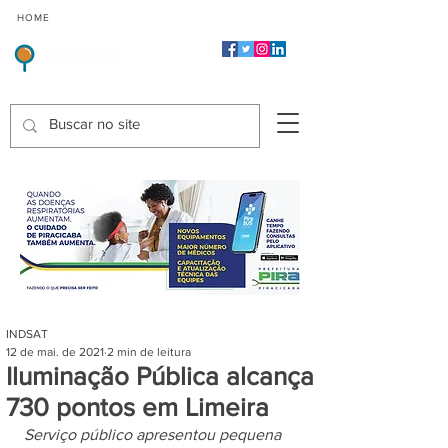
CMP
CPP
CGP
HOME
CIDADES
Indicadores de Satisfação dos Serviços Públicos
INDSAT
12 de mai. de 2021
2 min de leitura
Iluminação Pública alcança
730 pontos em Limeira
Serviço público apresentou pequena 