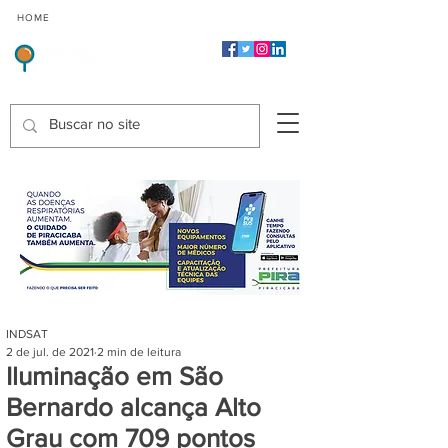
CMP
CPP
CGP
HOME
CIDADES
Indicadores de Satisfação dos Serviços Públicos
INDSAT
2 de jul. de 2021
2 min de leitura
Iluminação em São
Bernardo alcança Alto
Grau com 709 pontos