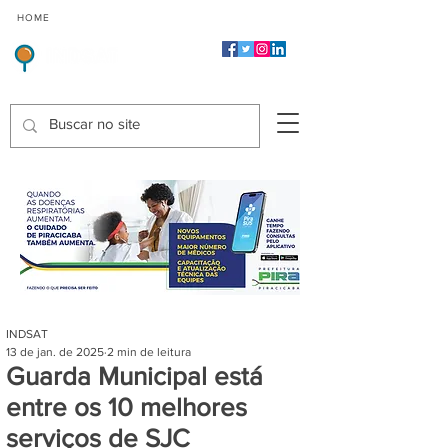
CMP
CPP
CGP
HOME
CIDADES
Indicadores de Satisfação dos Serviços Públicos
INDSAT
13 de jan. de 2025
2 min de leitura
Guarda Municipal está
entre os 10 melhores
serviços de SJC