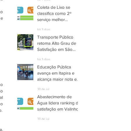
há 2 dias
Coleta de Lixo se
o 
classifica como 2º
e 
serviço melhor
avaliado em Santana
há 3 dias
de Parnaíba
Transporte Público
retoma Alto Grau de
Satisfação em São
José dos Campos
há 3 dias
Educação Pública
avança em Itapira e
alcança maior nota em
o 
quase três anos
30 de jul.
o 
Abastecimento de
l 
Água lidera ranking de
o 
satisfação em Valinhos
de 2025, o setor indicou altos e baixos nas pesquisas INDSAT, chegando até ao Grau Médio de Satisfação. 
30 de jul.
, 