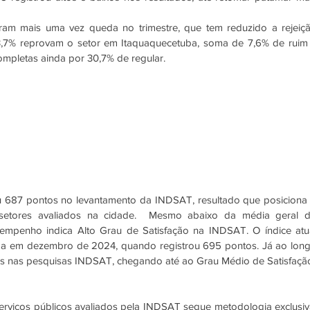
ram mais uma vez queda no trimestre, que tem reduzido a rejeiçã
13,7% reprovam o setor em Itaquaquecetuba, soma de 7,6% de ruim 
ompletas ainda por 30,7% de regular.
 687 pontos no levantamento da INDSAT, resultado que posiciona 
setores avaliados na cidade.  Mesmo abaixo da média geral d
mpenho indica Alto Grau de Satisfação na INDSAT. O índice atua
da em dezembro de 2024, quando registrou 695 pontos. Já ao long
serviços públicos avaliados pela INDSAT segue metodologia exclusiva