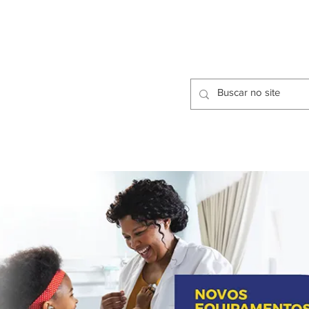
CIDADES
CPP
isfação dos Serviços Públicos
OMOS
METODOLOGIA
CIDADES
PRO