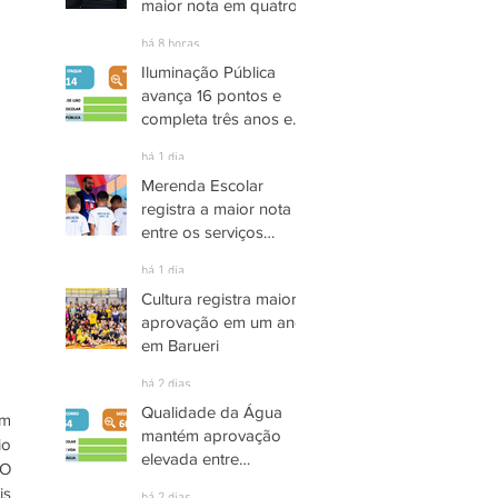
maior nota em quatro
anos nas pesquisas
há 8 horas
INDSAT
Iluminação Pública
avança 16 pontos e
completa três anos em
Alto Grau de
há 1 dia
Satisfação em
Merenda Escolar
Itaquaquecetuba
registra a maior nota
entre os serviços
públicos de Arujá
há 1 dia
Cultura registra maior
aprovação em um ano
em Barueri
há 2 dias
Qualidade da Água
m 
mantém aprovação
o 
elevada entre
O 
moradores de Socorro
s 