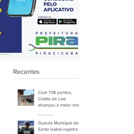
Recentes
Com 738 pontos,
Coleta de Lixo
alcançou a maior nota
entre os serviços
há 8 horas
avaliados em
Guarda Municipal de
Piracicaba
Santa Isabel registra