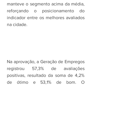
manteve o segmento acima da média, 
reforçando o posicionamento do 
indicador entre os melhores avaliados 
na cidade.
Na aprovação, a Geração de Empregos 
registrou 57,3% de avaliações 
positivas, resultado da soma de 4,2% 
de ótimo e 53,1% de bom. O 
percentual apresentou crescimento de 
2,8% em comparação aos 54,5% 
observados no levantamento anterior. 
As avaliações regulares representaram 
29,0%. Na rejeição, 13,6% das 
avaliações foram negativas, sendo 