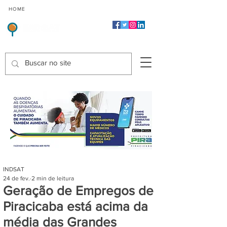
CMP
CPP
CGP
HOME
CIDADES
Indicadores de Satisfação dos Serviços Públicos
INDSAT
24 de fev.
2 min de leitura
Geração de Empregos de
Piracicaba está acima da
média das Grandes