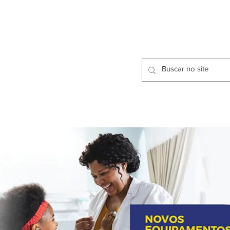
CIDADES
CPP
isfação dos Serviços Públicos
OMOS
METODOLOGIA
CIDADES
PRO