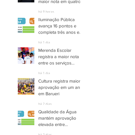
maior nota em quatro
anos nas pesquisas
há 9 horas
INDSAT
Iluminação Pública
avança 16 pontos e
completa três anos em
Alto Grau de
há 1 dia
Satisfação em
Merenda Escolar
Itaquaquecetuba
registra a maior nota
entre os serviços
públicos de Arujá
há 1 dia
Cultura registra maior
aprovação em um ano
em Barueri
há 2 dias
Qualidade da Água
mantém aprovação
elevada entre
moradores de Socorro