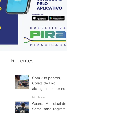
Recentes
Com 738 pontos,
Coleta de Lixo
alcançou a maior nota
entre os serviços
há 9 horas
avaliados em
Guarda Municipal de
Piracicaba
Santa Isabel registra