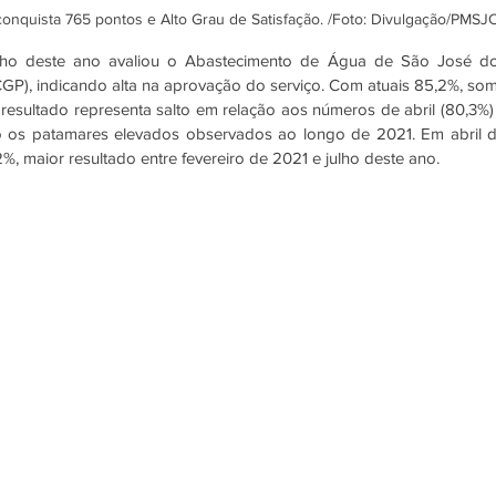
 conquista 765 pontos e Alto Grau de Satisfação. /Foto: Divulgação/PMSJ
ho deste ano avaliou o Abastecimento de Água de São José do
P), indicando alta na aprovação do serviço. Com atuais 85,2%, som
esultado representa salto em relação aos números de abril (80,3%) 
o os patamares elevados observados ao longo de 2021. Em abril d
%, maior resultado entre fevereiro de 2021 e julho deste ano. 