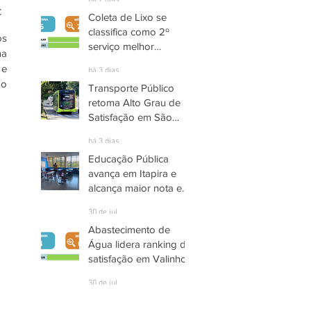
há 2 dias
C
Coleta de Lixo se
classifica como 2º
s 
serviço melhor
a 
avaliado em Santana
e 
há 3 dias
de Parnaíba
o 
Transporte Público
retoma Alto Grau de
Satisfação em São
José dos Campos
há 3 dias
Educação Pública
avança em Itapira e
alcança maior nota em
quase três anos
30 de jul.
Abastecimento de
Água lidera ranking de
satisfação em Valinhos
30 de jul.