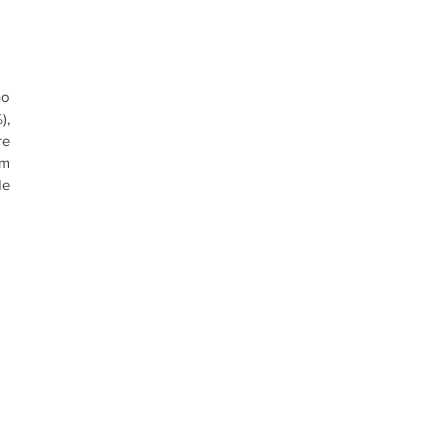
o 
, 
e 
m 
e 