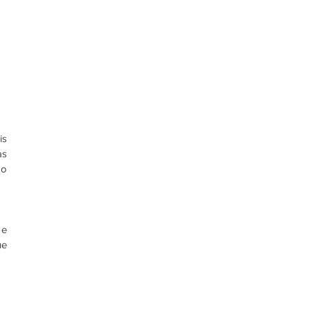
s 
s 
o 
e 
e 