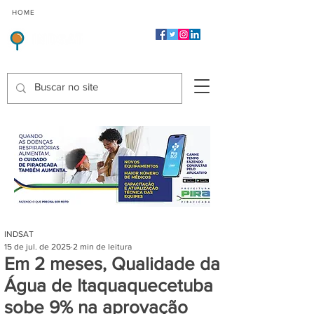
CMP
CPP
CGP
HOME
CIDADES
Indicadores de Satisfação dos Serviços Públicos
INDSAT
15 de jul. de 2025
2 min de leitura
Em 2 meses, Qualidade da
Água de Itaquaquecetuba
sobe 9% na aprovação