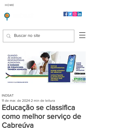
CMP
CPP
CGP
HOME
CIDADES
Indicadores de Satisfação dos Serviços Públicos
INDSAT
11 de mar. de 2024
2 min de leitura
Educação se classifica
como melhor serviço de
Cabreúva