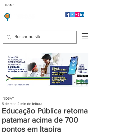
CMP
CPP
CGP
HOME
CIDADES
Indicadores de Satisfação dos Serviços Públicos
INDSAT
5 de mar.
2 min de leitura
Educação Pública retoma
patamar acima de 700
pontos em Itapira