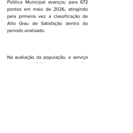
Pública Municipal avançou para 672 
pontos em maio de 2026, atingindo 
pela primeira vez a classificação de 
Alto Grau de Satisfação dentro do 
período analisado. 
Na avaliação da população, o serviço 
alcançou 48,6% de aprovação, 
resultado formado por 35,8% de 
avaliações boas e 12,8% de ótimas. As 
avaliações regulares somaram 36,5%, 
enquanto a rejeição ficou em 14,9%, 
com 10,4% de péssimas e 4,5% de 
ruins.
Os dados também indicaram melhora 
no cenário recente de percepção da 
população. A aprovação avançou de 