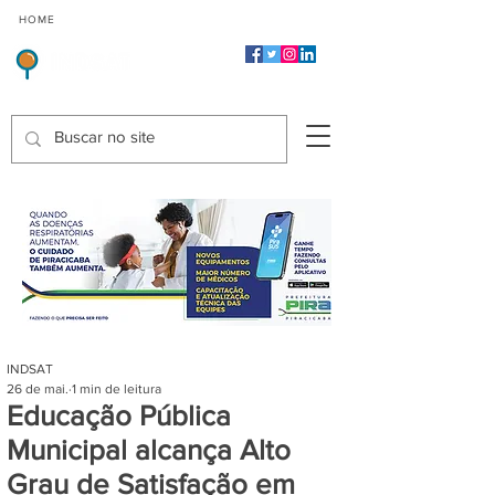
CMP
CPP
CGP
HOME
CIDADES
Indicadores de Satisfação dos Serviços Públicos
INDSAT
26 de mai.
1 min de leitura
Educação Pública
Municipal alcança Alto
Grau de Satisfação em