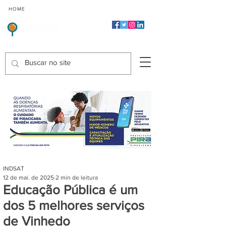
CMP
CPP
CGP
HOME
CIDADES
Indicadores de Satisfação dos Serviços Públicos
INDSAT
12 de mai. de 2025
2 min de leitura
Educação Pública é um
dos 5 melhores serviços
de Vinhedo