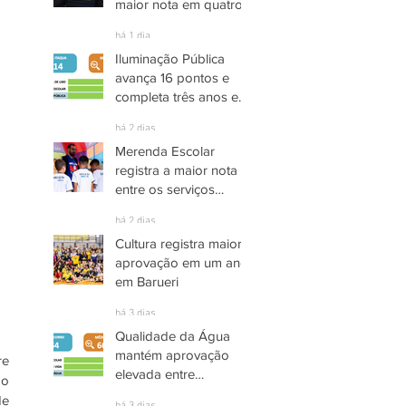
maior nota em quatro
anos nas pesquisas
há 1 dia
INDSAT
Iluminação Pública
avança 16 pontos e
completa três anos em
Alto Grau de
há 2 dias
Satisfação em
Merenda Escolar
Itaquaquecetuba
registra a maior nota
entre os serviços
públicos de Arujá
há 2 dias
Cultura registra maior
aprovação em um ano
em Barueri
há 3 dias
Qualidade da Água
mantém aprovação
e 
elevada entre
o 
moradores de Socorro
e 