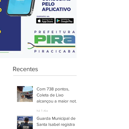
Recentes
Com 738 pontos,
Coleta de Lixo
alcançou a maior nota
entre os serviços
há 1 dia
avaliados em
Guarda Municipal de
Piracicaba
Santa Isabel registra