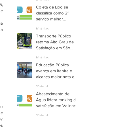
há 3 dias
, 
Coleta de Lixo se
e 
classifica como 2º
serviço melhor
e 
avaliado em Santana
há 4 dias
a 
de Parnaíba
Transporte Público
retoma Alto Grau de
Satisfação em São
José dos Campos
há 4 dias
Educação Pública
avança em Itapira e
alcança maior nota em
quase três anos
30 de jul.
Abastecimento de
Água lidera ranking de
satisfação em Valinhos
o 
e 
30 de jul.
7 
s 