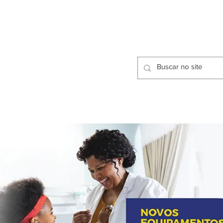
CIDADES
CPP
isfação dos Serviços Públicos
OMOS
METODOLOGIA
CIDADES
PRO